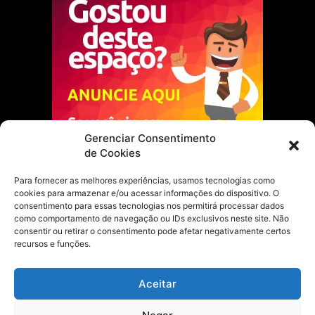
Gerenciar Consentimento
de Cookies
Para fornecer as melhores experiências, usamos tecnologias como
cookies para armazenar e/ou acessar informações do dispositivo. O
Escolha do Editor
consentimento para essas tecnologias nos permitirá processar dados
como comportamento de navegação ou IDs exclusivos neste site. Não
Justiça Itinerante garante regularização
consentir ou retirar o consentimento pode afetar negativamente certos
fundiária e casamento comunitário para
recursos e funções.
famílias em Portel
21 de maio de 2026
Aceitar
Portel estreia com empate no futsal