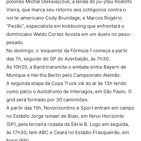
polonês Michal Oleksiejczuk; a lenda do jiu-jitsu Rodolfo
Vieira, que marca seu retorno aos octógonos contra o
norte-americano Cody Brundage; e Marcos Rogério
“Pezão”, especialista em kickboxing que enfrentará o
dominicano Waldo Cortes Acosta em um duelo no peso-
pesado.
No domingo, o ‘esquenta’ da Fórmula 1 começa a partir
das 7h, seguido do GP do Azerbaijão, às 7h30.
Às 10h30, a Band transmite o embate entre Bayern de
Munique e Hertha Berlin pelo Campeonato Alemão.
A segunda etapa da Copa Truck vai ao ar às 13h tendo
como palco o Autódromo de Interlagos, em São Paulo. O
grid será formado por 30 caminhões.
A partir das 15h, Novorizontino e Sport entram em campo
no Estádio Jorge Ismael de Biasi, em Novo Horizonte
(SP), pela terceira rodada da Série B. Logo em seguida,
às 17h30, tem ABC e Ceará no Estádio Frasqueirão, em
Natal (RN).