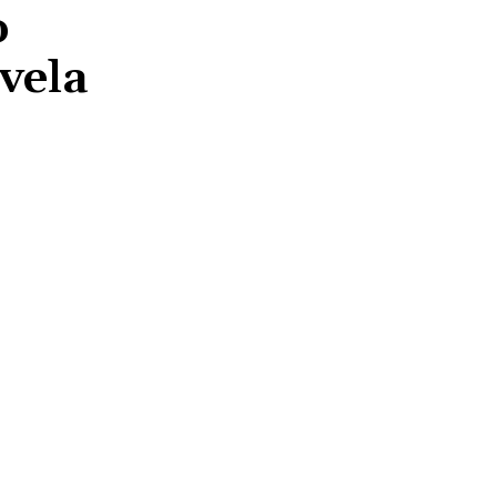
o
vela