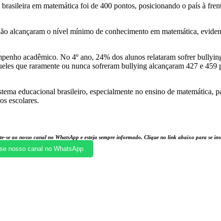
 brasileira em matemática foi de 400 pontos, posicionando o país à fren
 não alcançaram o nível mínimo de conhecimento em matemática, eviden
mpenho acadêmico. No 4º ano, 24% dos alunos relataram sofrer bullyin
eles que raramente ou nunca sofreram bullying alcançaram 427 e 459 
tema educacional brasileiro, especialmente no ensino de matemática, pa
os escolares.
te-se ao nosso canal no WhatsApp e esteja sempre informado. Clique no link abaixo para se i
se nosso canal no WhatsApp