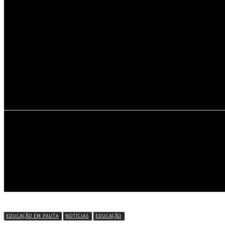
34.1
C
Portel
INÍCIO
NOTÍCIAS
CÍRIO DE NAZARÉ
EDUCAÇÃO EM PAUTA
NOTÍCIAS
EDUCAÇÃO