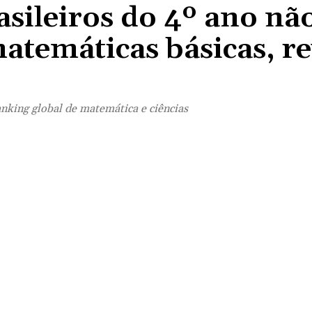
sileiros do 4º ano nã
atemáticas básicas, re
nking global de matemática e ciências
Compartilhado