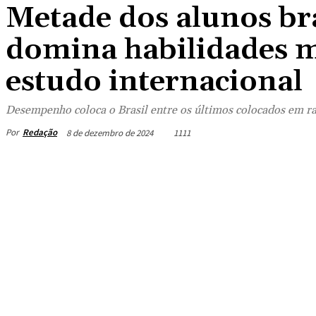
Metade dos alunos bra
domina habilidades m
estudo internacional
Desempenho coloca o Brasil entre os últimos colocados em ra
Por
Redação
8 de dezembro de 2024
1111