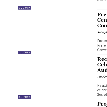
CULTURA
Pre
Cen
Com
Redaçã
Em uma
Prefei
Conven
CULTURA
Rec
Cel
Aud
Charle
Na últ
celebr
Secreta
CULTURA
Pro