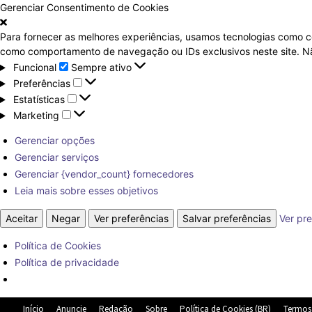
Gerenciar Consentimento de Cookies
Para fornecer as melhores experiências, usamos tecnologias como c
como comportamento de navegação ou IDs exclusivos neste site. Não
Funcional
Funcional
Sempre ativo
Preferências
Preferências
Estatísticas
Estatísticas
Marketing
Marketing
Gerenciar opções
Gerenciar serviços
Gerenciar {vendor_count} fornecedores
Leia mais sobre esses objetivos
Aceitar
Negar
Ver preferências
Salvar preferências
Ver pre
Política de Cookies
Política de privacidade
Início
Anuncie
Redação
Sobre
Política de Cookies (BR)
Termos