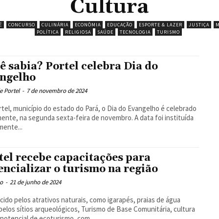
Cultura
É
CONCURSO
CULINÁRIA
ECONÔMIA
EDUCAÇÃO
ESPORTE & LAZER
JUSTIÇA
M
POLÍTICA
RELIGIOSA
SAÚDE
TECNOLOGIA
TURISMO
ê sabia? Portel celebra Dia do
ngelho
e Portel
-
7 de novembro de 2024
tel, município do estado do Pará, o Dia do Evangelho é celebrado
ente, na segunda sexta-feira de novembro. A data foi instituída
lmente...
tel recebe capacitações para
encializar o turismo na região
o
-
21 de junho de 2024
ido pelos atrativos naturais, como igarapés, praias de água
pelos sítios arqueológicos, Turismo de Base Comunitária, cultura
 potencial de ecoturismo, com...