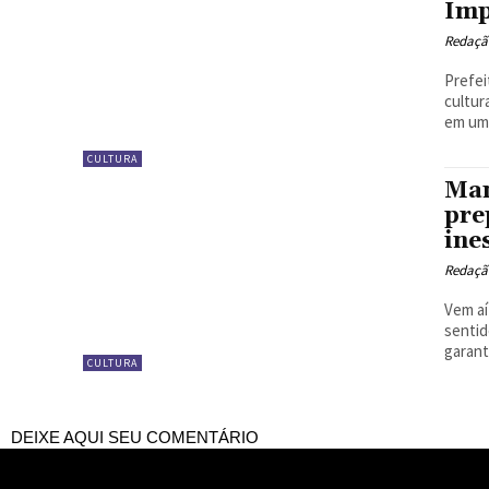
Imp
Redaçã
Prefei
cultur
em um 
CULTURA
Man
pre
ine
Redaçã
Vem aí
sentid
garanti
CULTURA
DEIXE AQUI SEU COMENTÁRIO