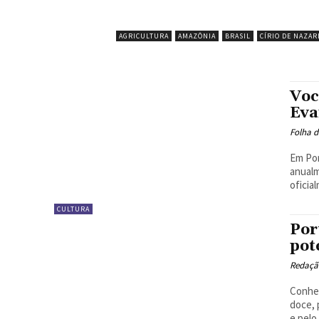
AGRICULTURA
AMAZÔNIA
BRASIL
CÍRIO DE NAZAR
Voc
Eva
Folha d
Em Por
anualm
oficia
CULTURA
Por
pot
Redaçã
Conhec
doce, 
e pelo