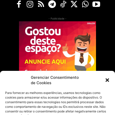
- Publicidade -
Gerenciar Consentimento
de Cookies
Para fornecer as melhores experiências, usamos tecnologias como
cookies para armazenar e/ou acessar informações do dispositivo. O
Escolha do Editor
consentimento para essas tecnologias nos permitirá processar dados
como comportamento de navegação ou IDs exclusivos neste site. Não
Justiça Itinerante garante regularização
consentir ou retirar o consentimento pode afetar negativamente certos
fundiária e casamento comunitário para