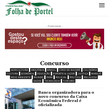
- Publicidade -
Concurso
AGRICULTURA
AMAZÔNIA
BRASIL
CÍRIO DE NAZARÉ
CULINÁRIA
CULTURA
ECONÔMIA
EDUCAÇÃO
ESPORTE & LAZER
JUSTIÇA
MARAJÓ
MEIO AMBIENTE
MUNDO
PARÁ
POLICIAL
POLÍTICA
RELIGIOSA
SAÚDE
TECNOLOGIA
TURISMO
Banca organizadora para o
novo concurso da Caixa
Econômica Federal é
oficializada