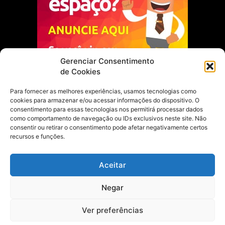
Gerenciar Consentimento
de Cookies
Para fornecer as melhores experiências, usamos tecnologias como
cookies para armazenar e/ou acessar informações do dispositivo. O
Escolha do Editor
consentimento para essas tecnologias nos permitirá processar dados
como comportamento de navegação ou IDs exclusivos neste site. Não
Justiça Itinerante garante regularização
consentir ou retirar o consentimento pode afetar negativamente certos
fundiária e casamento comunitário para
recursos e funções.
famílias em Portel
21 de maio de 2026
Aceitar
Portel estreia com empate no futsal
Negar
feminino pelos Jogos Estudantis Paraenses
no Marajó
21 de maio de 2026
Ver preferências