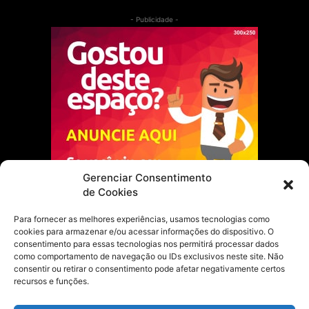
- Publicidade -
Gerenciar Consentimento
de Cookies
Para fornecer as melhores experiências, usamos tecnologias como
cookies para armazenar e/ou acessar informações do dispositivo. O
Escolha do Editor
consentimento para essas tecnologias nos permitirá processar dados
como comportamento de navegação ou IDs exclusivos neste site. Não
Justiça Itinerante garante regularização
consentir ou retirar o consentimento pode afetar negativamente certos
fundiária e casamento comunitário para
recursos e funções.
famílias em Portel
21 de maio de 2026