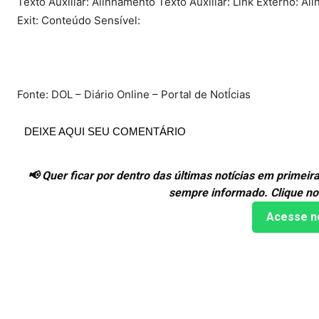
Texto Auxiliar: Alinhamento Texto Auxiliar: Link Externo: Ali
Exit: Conteúdo Sensível:
Fonte: DOL – Diário Online – Portal de NotÍcias
DEIXE AQUI SEU COMENTÁRIO
📢 Quer ficar por dentro das últimas notícias em prime
sempre informado. Clique no
Acesse n
Compartilhado