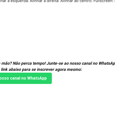
nhar à esquerda: Alinhar à direita: Alinhar ao centro: Fullscreen:
ira mão? Não perca tempo! Junte-se ao nosso canal no WhatsAp
 link abaixo para se inscrever agora mesmo:
osso canal no WhatsApp