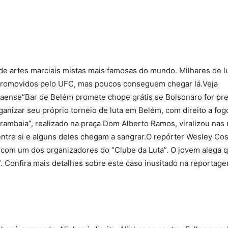
Compartilhado
e artes marciais mistas mais famosas do mundo. Milhares de l
promovidos pelo UFC, mas poucos conseguem chegar lá.Veja
aense”Bar de Belém promete chope grátis se Bolsonaro for pr
anizar seu próprio torneio de luta em Belém, com direito a fog
arambaia”, realizado na praça Dom Alberto Ramos, viralizou nas
ntre si e alguns deles chegam a sangrar.O repórter Wesley Cos
u com um dos organizadores do “Clube da Luta”. O jovem alega 
. Confira mais detalhes sobre este caso inusitado na reportag