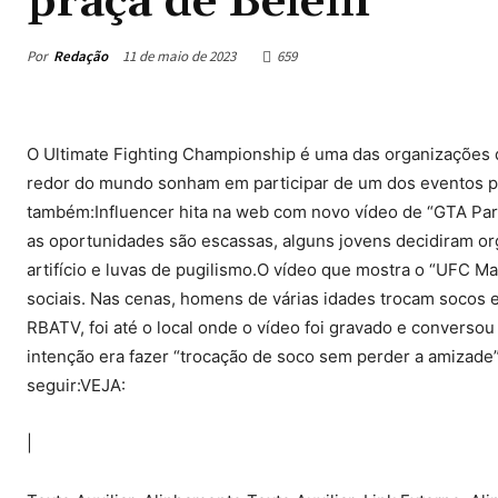
praça de Belém
Por
Redação
11 de maio de 2023
659
O Ultimate Fighting Championship é uma das organizações d
redor do mundo sonham em participar de um dos eventos 
também:Influencer hita na web com novo vídeo de “GTA Par
as oportunidades são escassas, alguns jovens decidiram org
artifício e luvas de pugilismo.O vídeo que mostra o “UFC M
sociais. Nas cenas, homens de várias idades trocam socos e
RBATV, foi até o local onde o vídeo foi gravado e converso
intenção era fazer “trocação de soco sem perder a amizade”
seguir:VEJA:
|