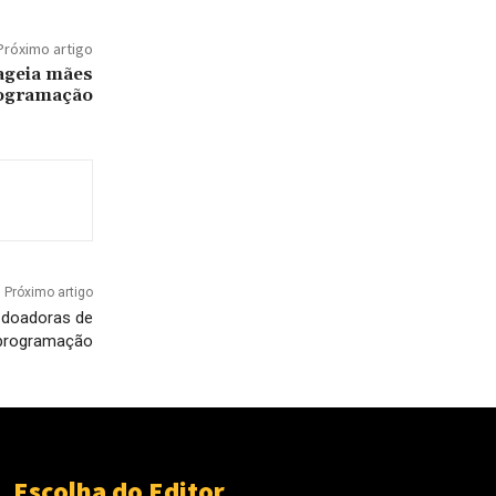
Próximo artigo
ageia mães
rogramação
Próximo artigo
 doadoras de
programação
Escolha do Editor