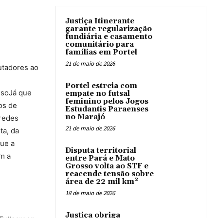
Justiça Itinerante
garante regularização
fundiária e casamento
comunitário para
famílias em Portel
21 de maio de 2026
utadores ao
Portel estreia com
esoJá que
empate no futsal
feminino pelos Jogos
os de
Estudantis Paraenses
no Marajó
 redes
21 de maio de 2026
ta, da
que a
Disputa territorial
em a
entre Pará e Mato
Grosso volta ao STF e
reacende tensão sobre
área de 22 mil km²
18 de maio de 2026
Justiça obriga