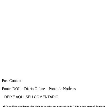
Post Content
Fonte: DOL – Diário Online – Portal de NotÍcias
DEIXE AQUI SEU COMENTÁRIO
📢 Quer ficar por dentro das últimas notícias em primeira mão? Não perca tempo! Junte-se