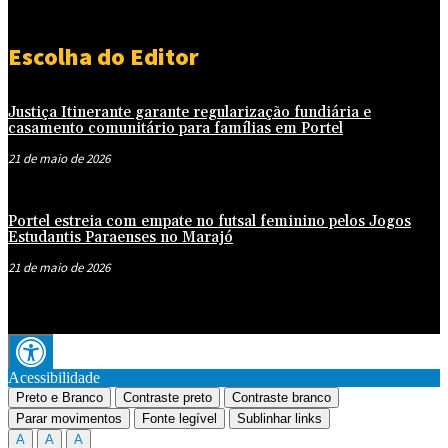
Escolha do Editor
Justiça Itinerante garante regularização fundiária e
casamento comunitário para famílias em Portel
21 de maio de 2026
Portel estreia com empate no futsal feminino pelos Jogos
Estudantis Paraenses no Marajó
21 de maio de 2026
Acessibilidade
Preto e Branco
Contraste preto
Contraste branco
Parar movimentos
Fonte legível
Sublinhar links
A
A
A