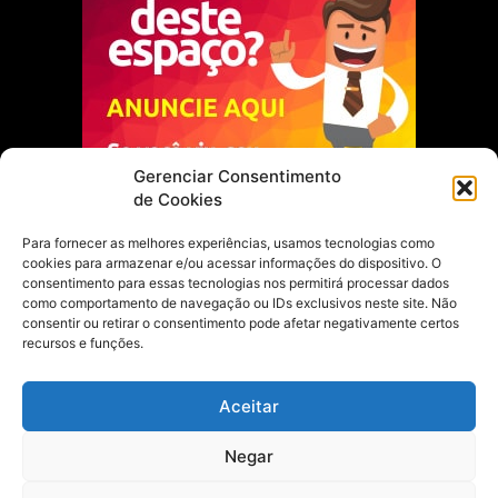
Gerenciar Consentimento
de Cookies
Para fornecer as melhores experiências, usamos tecnologias como
cookies para armazenar e/ou acessar informações do dispositivo. O
Escolha do Editor
consentimento para essas tecnologias nos permitirá processar dados
como comportamento de navegação ou IDs exclusivos neste site. Não
Justiça Itinerante garante regularização
consentir ou retirar o consentimento pode afetar negativamente certos
fundiária e casamento comunitário para
recursos e funções.
famílias em Portel
21 de maio de 2026
Aceitar
Portel estreia com empate no futsal
Negar
feminino pelos Jogos Estudantis Paraenses
no Marajó