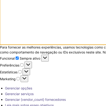
Para fornecer as melhores experiências, usamos tecnologias como c
como comportamento de navegação ou IDs exclusivos neste site. Não
Funcional
Funcional
Sempre ativo
Preferências
Preferências
Estatísticas
Estatísticas
Marketing
Marketing
Gerenciar opções
Gerenciar serviços
Gerenciar {vendor_count} fornecedores
Leia mais sobre esses objetivos