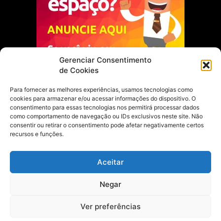
Gerenciar Consentimento
de Cookies
Para fornecer as melhores experiências, usamos tecnologias como
cookies para armazenar e/ou acessar informações do dispositivo. O
Escolha do Editor
consentimento para essas tecnologias nos permitirá processar dados
como comportamento de navegação ou IDs exclusivos neste site. Não
Justiça Itinerante garante regularização
consentir ou retirar o consentimento pode afetar negativamente certos
fundiária e casamento comunitário para
recursos e funções.
famílias em Portel
21 de maio de 2026
Aceitar
Portel estreia com empate no futsal
Negar
feminino pelos Jogos Estudantis Paraenses
no Marajó
21 de maio de 2026
Ver preferências