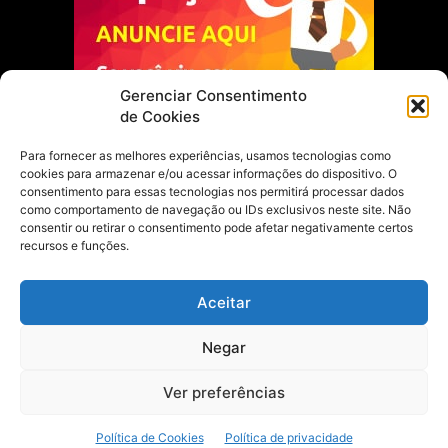
Gerenciar Consentimento
de Cookies
Para fornecer as melhores experiências, usamos tecnologias como
cookies para armazenar e/ou acessar informações do dispositivo. O
Escolha do Editor
consentimento para essas tecnologias nos permitirá processar dados
como comportamento de navegação ou IDs exclusivos neste site. Não
Justiça Itinerante garante regularização
consentir ou retirar o consentimento pode afetar negativamente certos
fundiária e casamento comunitário para
recursos e funções.
famílias em Portel
21 de maio de 2026
Aceitar
Portel estreia com empate no futsal
Negar
feminino pelos Jogos Estudantis Paraenses
no Marajó
21 de maio de 2026
Ver preferências
Política de Cookies
Política de privacidade