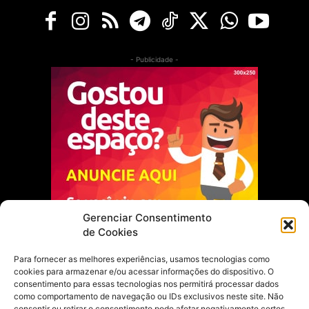
- Publicidade -
Gerenciar Consentimento
de Cookies
Para fornecer as melhores experiências, usamos tecnologias como
cookies para armazenar e/ou acessar informações do dispositivo. O
Escolha do Editor
consentimento para essas tecnologias nos permitirá processar dados
como comportamento de navegação ou IDs exclusivos neste site. Não
Justiça Itinerante garante regularização
consentir ou retirar o consentimento pode afetar negativamente certos