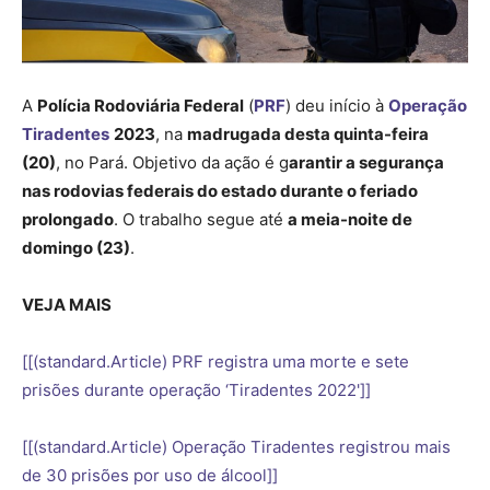
A
Polícia Rodoviária Federal
(
PRF
) deu início à
Operação
Tiradentes
2023
, na
madrugada desta quinta-feira
(20)
, no Pará. Objetivo da ação é g
arantir a segurança
nas rodovias federais do estado durante o feriado
prolongado
. O trabalho segue até
a meia-noite de
domingo (23)
.
VEJA MAIS
[[(standard.Article) PRF registra uma morte e sete
prisões durante operação ‘Tiradentes 2022']]
[[(standard.Article) Operação Tiradentes registrou mais
de 30 prisões por uso de álcool]]