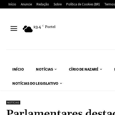
Início
Anuncie
Redação
Sobre
Política de Cookies (BR)
Termos
23.4
C
Portel
INÍCIO
NOTÍCIAS
CÍRIO DE NAZARÉ
NOTÍCIAS DO LEGISLATIVO
NOTÍCIAS
Parlamentares desta