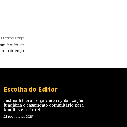
Próximo artigo
maio é mês de
bre a doença
Escolha do Editor
Justiça Itinerante garante regularização
fundiária e casamento comunitário para
famílias em Portel
21 de maio de 2026