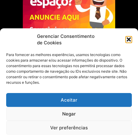
Gerenciar Consentimento
de Cookies
Para fornecer as melhores experiências, usamos tecnologias como
cookies para armazenar e/ou acessar informações do dispositivo. O
Escolha do Editor
consentimento para essas tecnologias nos permitirá processar dados
como comportamento de navegação ou IDs exclusivos neste site. Não
Justiça Itinerante garante regularização
consentir ou retirar o consentimento pode afetar negativamente certos
fundiária e casamento comunitário para
recursos e funções.
famílias em Portel
21 de maio de 2026
Aceitar
Portel estreia com empate no futsal
Negar
feminino pelos Jogos Estudantis Paraenses
no Marajó
21 de maio de 2026
Ver preferências