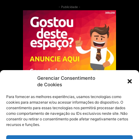
- Publicidade -
Gerenciar Consentimento
de Cookies
Para fornecer as melhores experiências, usamos tecnologias como
cookies para armazenar e/ou acessar informações do dispositivo. O
Escolha do Editor
consentimento para essas tecnologias nos permitirá processar dados
como comportamento de navegação ou IDs exclusivos neste site. Não
Justiça Itinerante garante regularização
consentir ou retirar o consentimento pode afetar negativamente certos
fundiária e casamento comunitário para
recursos e funções.
famílias em Portel
21 de maio de 2026