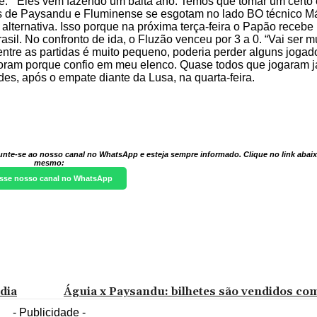
e. “ Eles vêm fazendo um baita ano. Temos que tomar um certo
os de Paysandu e Fluminense se esgotam no lado BO técnico M
ternativa. Isso porque na próxima terça-feira o Papão recebe
il. No confronto de ida, o Fluzão venceu por 3 a 0. “Vai ser mui
ntre as partidas é muito pequeno, poderia perder alguns jogado
foram porque confio em meu elenco. Quase todos que jogaram já
es, após o empate diante da Lusa, na quarta-feira.
unte-se ao nosso canal no WhatsApp e esteja sempre informado. Clique no link abaix
mesmo:
sse nosso canal no WhatsApp
dia
Águia x Paysandu: bilhetes são vendidos com
- Publicidade -