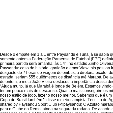
Desde o empate em 1 a 1 entre Paysandu e Tuna já se sabia q
somente ontem a Federação Paraense de Futebol (FPF) definiu
primeira partida será amanhã, às 17h, no estádio Zinho Oliveir
Paysandu: caso de história, gratidão e amor View this post on
desgaste de 7 horas de viagem de ônibus, a diretoria bicolor d
estrada, seriam 555 quilômetros de distância até Marabá. De a
de ontem, o meia João Vieira destacou a importância dessa deci
“Ajuda muito, já que Marabá é longe de Belém. Estamos vindo d
ter um pouco mais de descanso. Quanto mais conseguirmos min
nosso estilo de jogo, fazer o nosso melhor. Sabemos que é um 
Copa do Brasil também.”, disse o meio-campista.Técnico do Águi
shared by Paysandu Sport Club (@paysandu) O Azulão marabae
para o Clube do Remo, ainda na segurada rodada. De acordo co