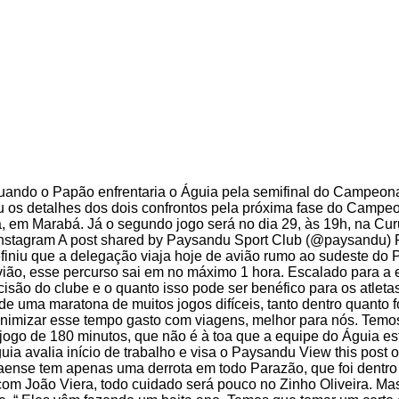
uando o Papão enfrentaria o Águia pela semifinal do Campeon
 os detalhes dos dois confrontos pela próxima fase do Campe
a, em Marabá. Já o segundo jogo será no dia 29, às 19h, na Cur
 Instagram A post shared by Paysandu Sport Club (@paysandu) P
efiniu que a delegação viaja hoje de avião rumo ao sudeste do 
vião, esse percurso sai em no máximo 1 hora. Escalado para a e
são do clube e o quanto isso pode ser benéfico para os atletas
e uma maratona de muitos jogos difíceis, tanto dentro quanto 
imizar esse tempo gasto com viagens, melhor para nós. Temos
jogo de 180 minutos, que não é à toa que a equipe do Águia es
a avalia início de trabalho e visa o Paysandu View this post o
nse tem apenas uma derrota em todo Parazão, que foi dentro
m João Viera, todo cuidado será pouco no Zinho Oliveira. Mas