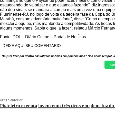
confiança no que o Paysandu pode fazer, mesmo como visitant
esquecendo de valorizar o que estamos fazendo”, diz.Ingress
não deu sinais se mandará a campo mais uma vez uma equipe al
Fluminense-RJ, no jogo de volta da terceira fase da Copa do Bras
Marabá, com um adversário muito forte”, disse.”Como o tempo e
mesclei a equipe, mas mantendo a competitividade. As trocas 
alguns momentos. Sabia o que ia fazer”, relatou Márcio Fernand
Fonte: DOL – Diário Online – Portal de NotÍcias
DEIXE AQUI SEU COMENTÁRIO
📢 Quer ficar por dentro das últimas notícias em primeira mão? Não perca tempo! J
Ace
Compartilhado
Artigo anterior
Pistoleiro executa jovem com três tiros em plena luz do 