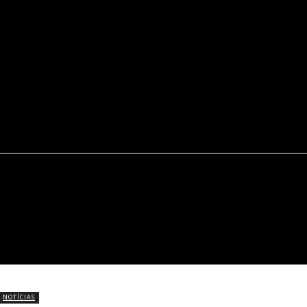
22.9
C
Portel
INÍCIO
NOTÍCIAS
CÍRIO DE NAZARÉ
NOTÍCIAS