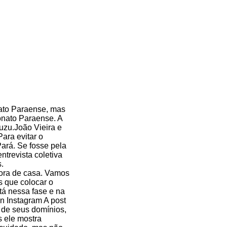
ato Paraense, mas
onato Paraense. A
uzu.João Vieira e
ara evitar o
Pará. Se fosse pela
ntrevista coletiva
.
fora de casa. Vamos
 que colocar o
tá nessa fase e na
n Instagram A post
 de seus domínios,
 ele mostra