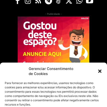
- Publicidade -
Gerenciar Consentimento
de Cookies
Para fornecer as melhores experiências, usamos tecnologias como
cookies para armazenar e/ou acessar informações do dispositivo. O
Escolha do Editor
consentimento para essas tecnologias nos permitirá processar dados
como comportamento de navegação ou IDs exclusivos neste site. Não
Justiça Itinerante garante regularização
consentir ou retirar o consentimento pode afetar negativamente certos
fundiária e casamento comunitário para
recursos e funções.
famílias em Portel