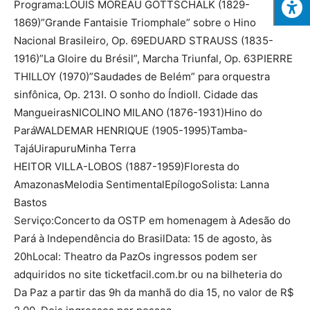
Programa:LOUIS MOREAU GOTTSCHALK (1829-
1869)”Grande Fantaisie Triomphale” sobre o Hino
Nacional Brasileiro, Op. 69‌EDUARD STRAUSS (1835-
1916)”La Gloire du Brésil”, Marcha Triunfal, Op. 63‌PIERRE
THILLOY (1970)”Saudades de Belém” para orquestra
sinfônica, Op. 213I. O sonho do ÍndioII. Cidade das
Mangueiras‌NICOLINO MILANO (1876-1931)Hino do
Pará‌WALDEMAR HENRIQUE (1905-1995)Tamba-
TajáUirapuruMinha Terra
HEITOR VILLA-LOBOS (1887-1959)Floresta do
AmazonasMelodia SentimentalEpílogoSolista: Lanna
Bastos
Serviço:Concerto da OSTP em homenagem à Adesão do
Pará à Independência do BrasilData: 15 de agosto, às
20hLocal: Theatro da PazOs ingressos podem ser
adquiridos no site ticketfacil.com.br ou na bilheteria do
Da Paz a partir das 9h da manhã do dia 15, no valor de R$