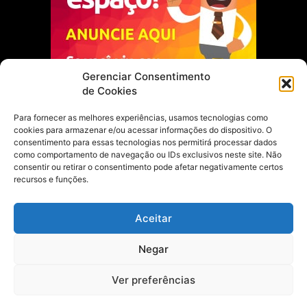
Gerenciar Consentimento
de Cookies
Para fornecer as melhores experiências, usamos tecnologias como
cookies para armazenar e/ou acessar informações do dispositivo. O
Escolha do Editor
consentimento para essas tecnologias nos permitirá processar dados
como comportamento de navegação ou IDs exclusivos neste site. Não
Justiça Itinerante garante regularização
consentir ou retirar o consentimento pode afetar negativamente certos
fundiária e casamento comunitário para
recursos e funções.
famílias em Portel
21 de maio de 2026
Aceitar
Portel estreia com empate no futsal
Negar
feminino pelos Jogos Estudantis Paraenses
no Marajó
21 de maio de 2026
Ver preferências