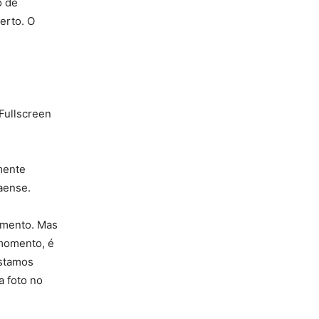
o de
erto. O
 Fullscreen
mente
aense.
xamento. Mas
 momento, é
estamos
a foto no