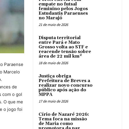
empate no futsal
feminino pelos Jogos
Estudantis Paraenses
no Marajó
21 de maio de 2026
Disputa territorial
entre Pará e Mato
Grosso volta ao STF e
reacende tensão sobre
área de 22 mil km²
18 de maio de 2026
to Paraense
co Marcelo
Justiça obriga
.
Prefeitura de Breves a
realizar novo concurso
hances de
público após ação do
s com o gol
MPPA
17 de maio de 2026
s. O que me
e o jogo foi
Círio de Nazaré 2026:
Tema foca na missão
de Maria como
promotora da paz