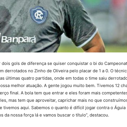
 dois gols de diferença se quiser conquistar o bi do Campeona
am derrotados no Zinho de Oliveira pelo placar de 1 a 0. O técni
s últimas quatro partidas, onde em todas o time saiu derrotado
a nossa melhor atuação. A gente jogou muito bem. Tivemos 12 c
terço final. A bola tem que entrar e eles foram mais competente
eles, mas tem que aproveitar, caprichar mais no que construímo
e tivemos aqui. Sabemos o quanto é difícil jogar contra o Águia 
da nossa força lá e vamos buscar o título”, destacou.