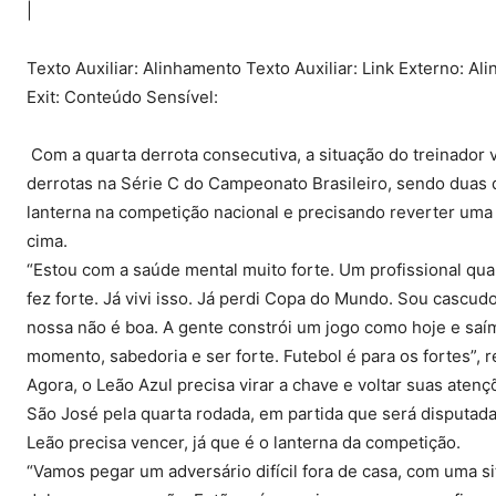
|
Texto Auxiliar: Alinhamento Texto Auxiliar: Link Externo: Ali
Exit: Conteúdo Sensível:
Com a quarta derrota consecutiva, a situação do treinador 
derrotas na Série C do Campeonato Brasileiro, sendo duas d
lanterna na competição nacional e precisando reverter uma v
cima.
“Estou com a saúde mental muito forte. Um profissional quan
fez forte. Já vivi isso. Já perdi Copa do Mundo. Sou cascudo
nossa não é boa. A gente constrói um jogo como hoje e saí
momento, sabedoria e ser forte. Futebol é para os fortes”, r
Agora, o Leão Azul precisa virar a chave e voltar suas atenç
São José pela quarta rodada, em partida que será disputada 
Leão precisa vencer, já que é o lanterna da competição.
“Vamos pegar um adversário difícil fora de casa, com uma s