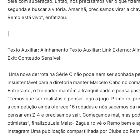
dele com superação. Então, nós precisamos ver o que fizemos
segunda e buscar a vitória. Amanhã, precisamos virar a cha
Remo está vivo”, enfatizou.
|
Texto Auxiliar: Alinhamento Texto Auxiliar: Link Externo: Ali
Exit: Conteúdo Sensível:
Uma nova derrota na Série C não pode nem ser sonhada pelo
insustentável para a diretoria manter Marcelo Cabo no co
Entretanto, o treinador mantém a tranquilidade e pensa pa
“Temos que ser realistas e pensar jogo a jogo. Primeiro, 
a competição ainda oferece 16 rodadas e nós sabemos da no
pensar em Z-4 e precisamos sair. Começamos mal, mas po
otimistas”, finalizouLeia Mais:- Zagueiro vê o Remo bem e 
Instagram Uma publicação compartilhada por Clube do Re