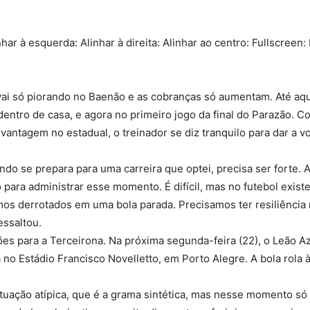
nhar à esquerda: Alinhar à direita: Alinhar ao centro: Fullscreen:
vai só piorando no Baenão e as cobranças só aumentam. Até aqui
entro de casa, e agora no primeiro jogo da final do Parazão. C
antagem no estadual, o treinador se diz tranquilo para dar a vo
do se prepara para uma carreira que optei, precisa ser forte. 
 para administrar esse momento. É difícil, mas no futebol exist
mos derrotados em uma bola parada. Precisamos ter resiliência
essaltou.
ões para a Terceirona. Na próxima segunda-feira (22), o Leão Azu
no Estádio Francisco Novelletto, em Porto Alegre. A bola rola 
ituação atípica, que é a grama sintética, mas nesse momento só