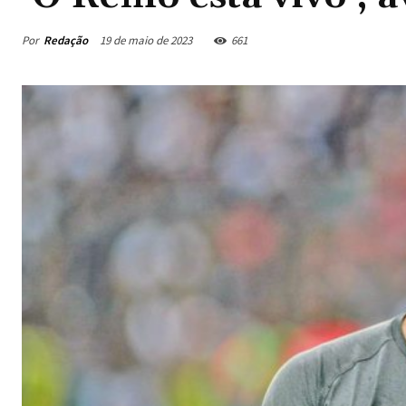
Por
Redação
19 de maio de 2023
661