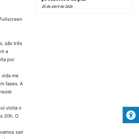
26 de abril de 2026
 Fullscreen
, são três
om a
lta por
A vida me
em fases. A
 neste
l visita o
às 20h. O
 vamos sair