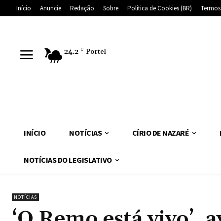
Início
Anuncie
Redação
Sobre
Política de Cookies (BR)
Termos
24.2
C
Portel
INÍCIO
NOTÍCIAS
CÍRIO DE NAZARÉ
NOTÍCIAS DO LEGISLATIVO
NOTÍCIAS
‘O Remo está vivo’, 