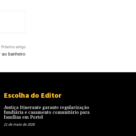
Próximo artigo
r ao banheiro
Escolha do Editor
Justiça Itinerante garante regularização
fundiária e casamento comunitário para
famílias em Portel
21 de maio de 2026