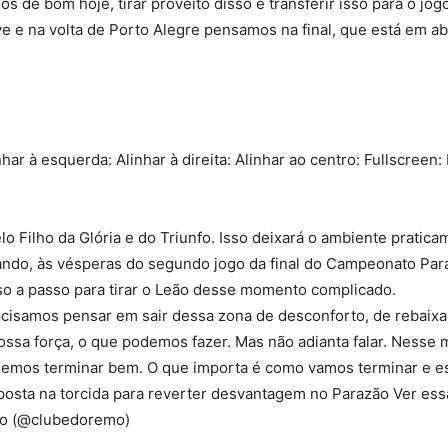
 de bom hoje, tirar proveito disso e transferir isso para o jog
ve e na volta de Porto Alegre pensamos na final, que está em ab
nhar à esquerda: Alinhar à direita: Alinhar ao centro: Fullscreen:
 Filho da Glória e do Triunfo. Isso deixará o ambiente pratica
mando, às vésperas do segundo jogo da final do Campeonato Par
sso a passo para tirar o Leão desse momento complicado.
precisamos pensar em sair dessa zona de desconforto, de rebai
ssa força, o que podemos fazer. Mas não adianta falar. Nesse
demos terminar bem. O que importa é como vamos terminar e 
aposta na torcida para reverter desvantagem no Parazão Ver ess
mo (@clubedoremo)