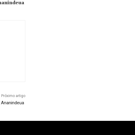
Ananindeua
Próximo artigo
m Ananindeua