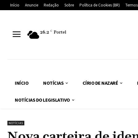
Início
Anuncie
Redação
Sobre
Política de Cookies (BR)
Termos
26.2
C
Portel
INÍCIO
NOTÍCIAS
CÍRIO DE NAZARÉ
NOTÍCIAS DO LEGISLATIVO
NOTÍCIAS
Nova carteira de ide