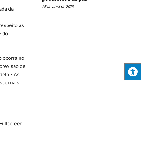
26 de abril de 2026
ada da
respeito às
e do
o ocorra no
previsão de
delo.- As
ssexuais,
 Fullscreen