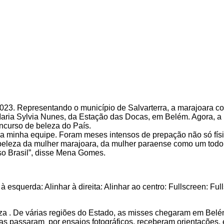
23. Representando o município de Salvarterra, a marajoara con
o Maria Sylvia Nunes, da Estação das Docas, em Belém. Agora, a
oncurso de beleza do País.
ela minha equipe. Foram meses intensos de prepação não só fís
 a beleza da mulher marajoara, da mulher paraense como um tod
erso Brasil”, disse Mena Gomes.
 à esquerda: Alinhar à direita: Alinhar ao centro: Fullscreen: Ful
eza . De várias regiões do Estado, as misses chegaram em Belém
las passaram por ensaios fotográficos, receberam orientações, 