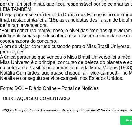
por um júri preliminar, que ficou responsável por selecionar as
LEIA TAMBÉM:
Brega paraense será tema da Dança dos Famosos no domingoR
final, nesta quinta-feira (18), as candidatas desfilaram de biqu
definiram a vencedora.
“Foi um concurso maravilhoso, o nível das meninas que vieram
inteligentíssimas que descobriram seu valor na sociedade e que
coordenadora do concurso.
Além de viajar com tudo custeado para o Miss Brasil Universo
premiações.
A única paraense que venceu o Miss Brasil Universo foi a méd
Miss Universo é o principal concurso de beleza do planeta e e
da beleza no Brasil ficou apenas com Ieda Maria Vargas (1963
Natália Guimarães, que quase chegou lá – vice-campeã – no M
Natália e conseguiu ser vice-campeã, nos Estados Unidos.
Fonte: DOL – Diário Online – Portal de NotÍcias
DEIXE AQUI SEU COMENTÁRIO
📢 Quer ficar por dentro das últimas notícias em primeira mão? Não perca tempo! J
Ace