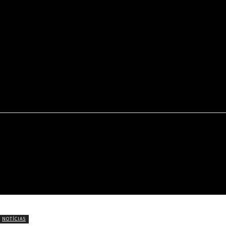
22.9
C
Portel
INÍCIO
NOTÍCIAS
CÍRIO DE NAZARÉ
NOTÍCIAS