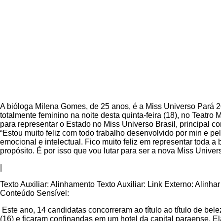
A bióloga Milena Gomes, de 25 anos, é a Miss Universo Pará 20
totalmente feminino na noite desta quinta-feira (18), no Teatr
para representar o Estado no Miss Universo Brasil, principal c
“Estou muito feliz com todo trabalho desenvolvido por min e p
emocional e intelectual. Fico muito feliz em representar toda
propósito. É por isso que vou lutar para ser a nova Miss Univ
|
Texto Auxiliar: Alinhamento Texto Auxiliar: Link Externo: Alinhar
Conteúdo Sensível:
Este ano, 14 candidatas concorreram ao título ao título de bel
(16) e ficaram confinandas em um hotel da capital paraense. E