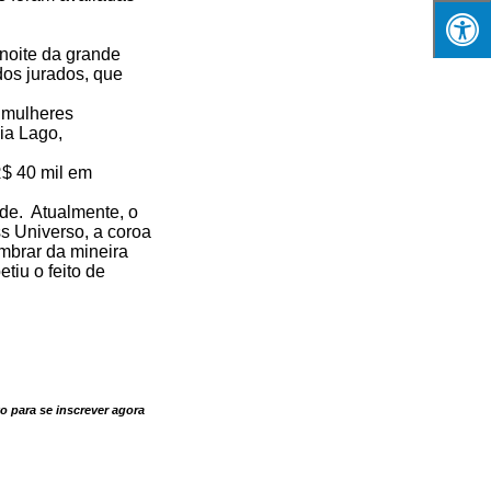
oite da grande
 dos jurados, que
o mulheres
ia Lago,
R$ 40 mil em
de. Atualmente, o
s Universo, a coroa
mbrar da mineira
iu o feito de
o para se inscrever agora