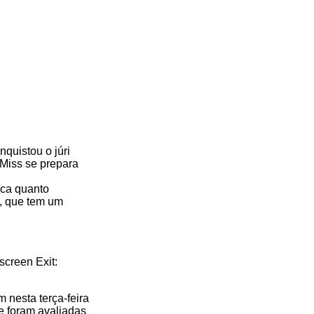
quistou o júri
 Miss se prepara
ica quanto
o, que tem um
lscreen Exit:
 nesta terça-feira
e foram avaliadas