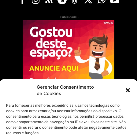
- Publicidade -
Gerenciar Consentimento
de Cookies
Para fornecer as melhores experiências, usamos tecnologias como
cookies para armazenar e/ou acessar informações do dispositivo. O
Escolha do Editor
consentimento para essas tecnologias nos permitirá processar dados
como comportamento de navegação ou IDs exclusivos neste site. Não
Justiça Itinerante garante regularização
consentir ou retirar o consentimento pode afetar negativamente certos
fundiária e casamento comunitário para
recursos e funções.
famílias em Portel