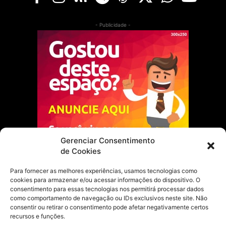
- Publicidade -
Gerenciar Consentimento
de Cookies
Para fornecer as melhores experiências, usamos tecnologias como
cookies para armazenar e/ou acessar informações do dispositivo. O
Escolha do Editor
consentimento para essas tecnologias nos permitirá processar dados
como comportamento de navegação ou IDs exclusivos neste site. Não
Justiça Itinerante garante regularização
consentir ou retirar o consentimento pode afetar negativamente certos
fundiária e casamento comunitário para
recursos e funções.
famílias em Portel