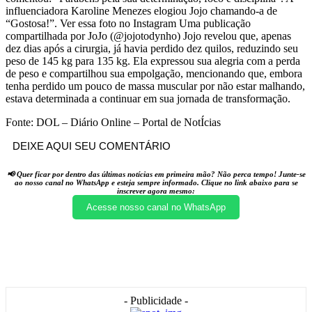
influenciadora Karoline Menezes elogiou Jojo chamando-a de
“Gostosa!”. Ver essa foto no Instagram Uma publicação
compartilhada por JoJo (@jojotodynho) Jojo revelou que, apenas
dez dias após a cirurgia, já havia perdido dez quilos, reduzindo seu
peso de 145 kg para 135 kg. Ela expressou sua alegria com a perda
de peso e compartilhou sua empolgação, mencionando que, embora
tenha perdido um pouco de massa muscular por não estar malhando,
estava determinada a continuar em sua jornada de transformação.
Fonte: DOL – Diário Online – Portal de NotÍcias
DEIXE AQUI SEU COMENTÁRIO
📢 Quer ficar por dentro das últimas notícias em primeira mão? Não perca tempo! Junte-se
ao nosso canal no WhatsApp e esteja sempre informado. Clique no link abaixo para se
inscrever agora mesmo:
Acesse nosso canal no WhatsApp
- Publicidade -