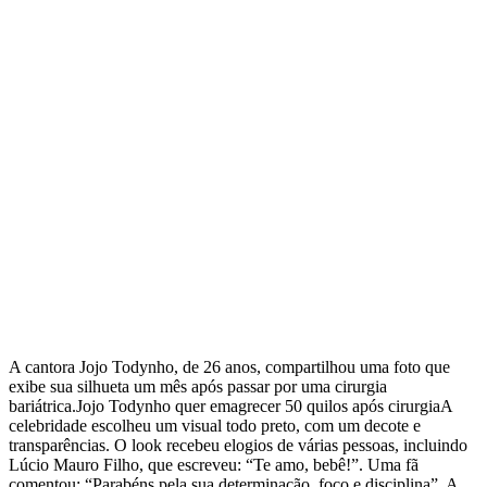
A cantora Jojo Todynho, de 26 anos, compartilhou uma foto que
exibe sua silhueta um mês após passar por uma cirurgia
bariátrica.Jojo Todynho quer emagrecer 50 quilos após cirurgiaA
celebridade escolheu um visual todo preto, com um decote e
transparências. O look recebeu elogios de várias pessoas, incluindo
Lúcio Mauro Filho, que escreveu: “Te amo, bebê!”. Uma fã
comentou: “Parabéns pela sua determinação, foco e disciplina”. A