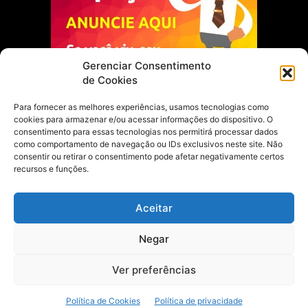
Gerenciar Consentimento
de Cookies
Para fornecer as melhores experiências, usamos tecnologias como
cookies para armazenar e/ou acessar informações do dispositivo. O
Escolha do Editor
consentimento para essas tecnologias nos permitirá processar dados
como comportamento de navegação ou IDs exclusivos neste site. Não
Justiça Itinerante garante regularização
consentir ou retirar o consentimento pode afetar negativamente certos
fundiária e casamento comunitário para
recursos e funções.
famílias em Portel
21 de maio de 2026
Aceitar
Portel estreia com empate no futsal
Negar
feminino pelos Jogos Estudantis Paraenses
no Marajó
21 de maio de 2026
Ver preferências
Política de Cookies
Política de privacidade