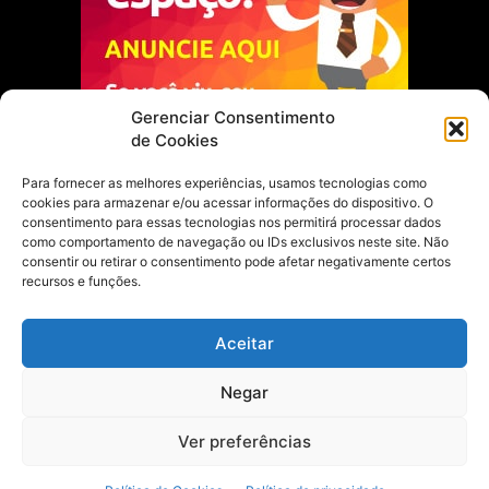
Gerenciar Consentimento
de Cookies
Para fornecer as melhores experiências, usamos tecnologias como
cookies para armazenar e/ou acessar informações do dispositivo. O
Escolha do Editor
consentimento para essas tecnologias nos permitirá processar dados
como comportamento de navegação ou IDs exclusivos neste site. Não
Justiça Itinerante garante regularização
consentir ou retirar o consentimento pode afetar negativamente certos
fundiária e casamento comunitário para
recursos e funções.
famílias em Portel
21 de maio de 2026
Aceitar
Portel estreia com empate no futsal
Negar
feminino pelos Jogos Estudantis Paraenses
no Marajó
21 de maio de 2026
Ver preferências