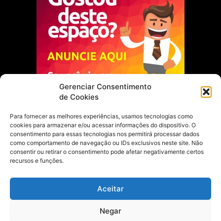
Gerenciar Consentimento
de Cookies
Para fornecer as melhores experiências, usamos tecnologias como
cookies para armazenar e/ou acessar informações do dispositivo. O
Escolha do Editor
consentimento para essas tecnologias nos permitirá processar dados
como comportamento de navegação ou IDs exclusivos neste site. Não
Justiça Itinerante garante regularização
consentir ou retirar o consentimento pode afetar negativamente certos
fundiária e casamento comunitário para
recursos e funções.
famílias em Portel
21 de maio de 2026
Aceitar
Portel estreia com empate no futsal
Negar
feminino pelos Jogos Estudantis Paraenses
no Marajó