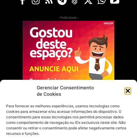
- Publicidade -
Gerenciar Consentimento
de Cookies
Para fornecer as melhores experiências, usamos tecnologias como
cookies para armazenar e/ou acessar informações do dispositivo. O
Escolha do Editor
consentimento para essas tecnologias nos permitirá processar dados
como comportamento de navegação ou IDs exclusivos neste site. Não
Justiça Itinerante garante regularização
consentir ou retirar o consentimento pode afetar negativamente certos
fundiária e casamento comunitário para
recursos e funções.
famílias em Portel