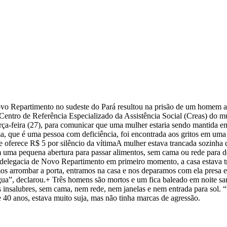
ovo Repartimento no sudeste do Pará resultou na prisão de um homem a
o Centro de Referência Especializado da Assistência Social (Creas) do 
rça-feira (27), para comunicar que uma mulher estaria sendo mantida em
ima, que é uma pessoa com deficiência, foi encontrada aos gritos em uma
 oferece R$ 5 por silêncio da vítimaA mulher estava trancada sozinha 
m uma pequena abertura para passar alimentos, sem cama ou rede para d
delegacia de Novo Repartimento em primeiro momento, a casa estava t
os arrombar a porta, entramos na casa e nos deparamos com ela presa 
gua”, declarou.+ Três homens são mortos e um fica baleado em noite s
nsalubres, sem cama, nem rede, nem janelas e nem entrada para sol.
 40 anos, estava muito suja, mas não tinha marcas de agressão.