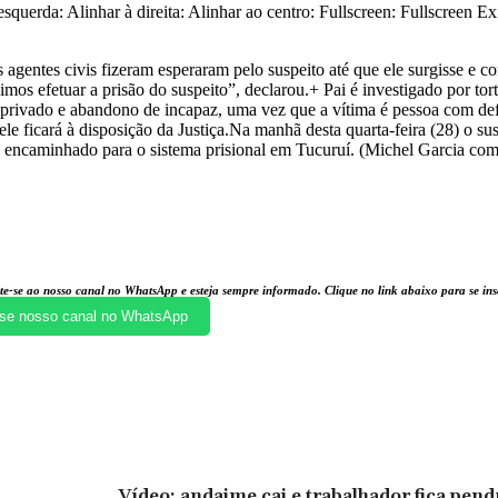
squerda: Alinhar à direita: Alinhar ao centro: Fullscreen: Fullscreen E
s agentes civis fizeram esperaram pelo suspeito até que ele surgisse e 
s efetuar a prisão do suspeito”, declarou.+ Pai é investigado por tortu
e privado e abandono de incapaz, uma vez que a vítima é pessoa com def
e ficará à disposição da Justiça.Na manhã desta quarta-feira (28) o su
ndo encaminhado para o sistema prisional em Tucuruí. (Michel Garcia co
te-se ao nosso canal no WhatsApp e esteja sempre informado. Clique no link abaixo para se i
se nosso canal no WhatsApp
Vídeo: andaime cai e trabalhador fica pen