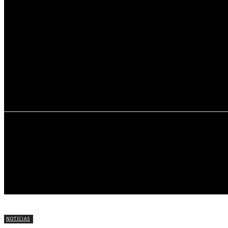
26.2
C
Portel
INÍCIO
NOTÍCIAS
CÍRIO DE NAZARÉ
NOTÍCIAS