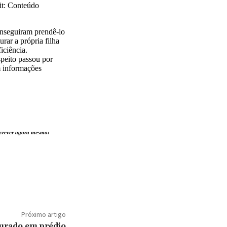
xit: Conteúdo
conseguiram prendê-lo
rar a própria filha
iciência.
speito passou por
m informações
nscrever agora mesmo:
Próximo artigo
durado em prédio