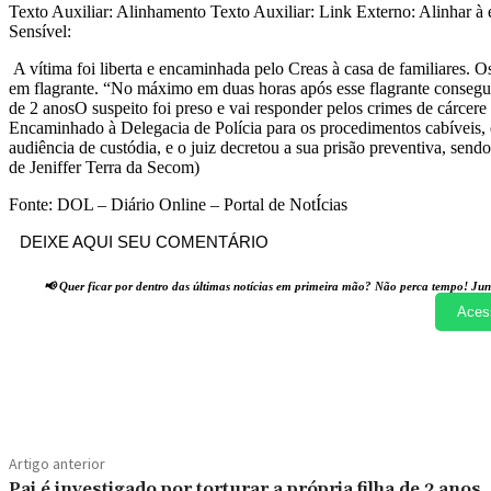
Texto Auxiliar: Alinhamento Texto Auxiliar: Link Externo: Alinhar à e
Sensível:
A vítima foi liberta e encaminhada pelo Creas à casa de familiares. O
em flagrante. “No máximo em duas horas após esse flagrante conseguimo
de 2 anosO suspeito foi preso e vai responder pelos crimes de cárcer
Encaminhado à Delegacia de Polícia para os procedimentos cabíveis, el
audiência de custódia, e o juiz decretou a sua prisão preventiva, se
de Jeniffer Terra da Secom)
Fonte: DOL – Diário Online – Portal de NotÍcias
DEIXE AQUI SEU COMENTÁRIO
📢 Quer ficar por dentro das últimas notícias em primeira mão? Não perca tempo! Jun
Aces
Compartilhado
Artigo anterior
Pai é investigado por torturar a própria filha de 2 anos