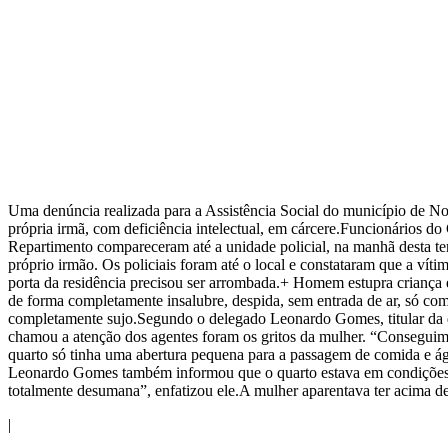
Uma denúncia realizada para a Assistência Social do município de N
própria irmã, com deficiência intelectual, em cárcere.Funcionários d
Repartimento compareceram até a unidade policial, na manhã desta te
próprio irmão. Os policiais foram até o local e constataram que a vít
porta da residência precisou ser arrombada.+ Homem estupra criança e
de forma completamente insalubre, despida, sem entrada de ar, só co
completamente sujo.Segundo o delegado Leonardo Gomes, titular da 
chamou a atenção dos agentes foram os gritos da mulher. “Conseguim
quarto só tinha uma abertura pequena para a passagem de comida e á
Leonardo Gomes também informou que o quarto estava em condições i
totalmente desumana”, enfatizou ele.A mulher aparentava ter acima de
|