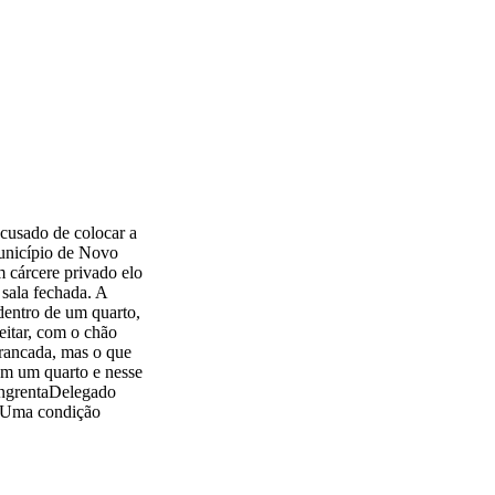
cusado de colocar a
município de Novo
 cárcere privado elo
 sala fechada. A
dentro de um quarto,
eitar, com o chão
rancada, mas o que
em um quarto e nesse
angrentaDelegado
 “Uma condição