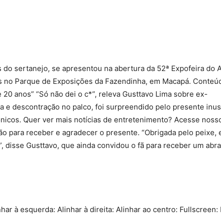
Compartilhado
s do sertanejo, se apresentou na abertura da 52ª Expofeira do 
soas no Parque de Exposições da Fazendinha, em Macapá. Conteú
 20 anos” “Só não dei o c*”, releva Gusttavo Lima sobre ex-
a e descontração no palco, foi surpreendido pelo presente inu
nicos. Quer ver mais notícias de entretenimento? Acesse noss
 para receber e agradecer o presente. “Obrigada pelo peixe, 
, disse Gusttavo, que ainda convidou o fã para receber um abra
nhar à esquerda: Alinhar à direita: Alinhar ao centro: Fullscreen: