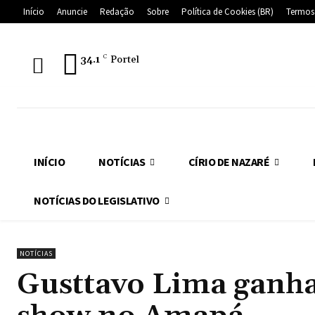
Início
Anuncie
Redação
Sobre
Política de Cookies (BR)
Termos
34.1
C
Portel
INÍCIO
NOTÍCIAS
CÍRIO DE NAZARÉ
NOTÍCIAS DO LEGISLATIVO
NOTÍCIAS
Gusttavo Lima ganha