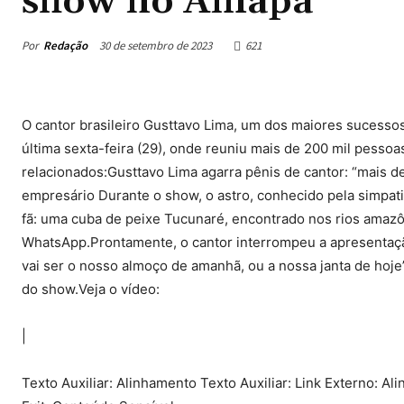
show no Amapá
Por
Redação
30 de setembro de 2023
621
O cantor brasileiro Gusttavo Lima, um dos maiores sucesso
última sexta-feira (29), onde reuniu mais de 200 mil pes
relacionados:Gusttavo Lima agarra pênis de cantor: “mais de
empresário Durante o show, o astro, conhecido pela simpati
fã: uma cuba de peixe Tucunaré, encontrado nos rios amazô
WhatsApp.Prontamente, o cantor interrompeu a apresentação
vai ser o nosso almoço de amanhã, ou a nossa janta de hoje”
do show.Veja o vídeo:
|
Texto Auxiliar: Alinhamento Texto Auxiliar: Link Externo: Ali