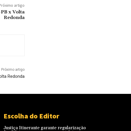
Próximo artigo
PB x Volta
Redonda
Próximo artigo
olta Redonda
Escolha do Editor
Justiça Itinerante garante regularização