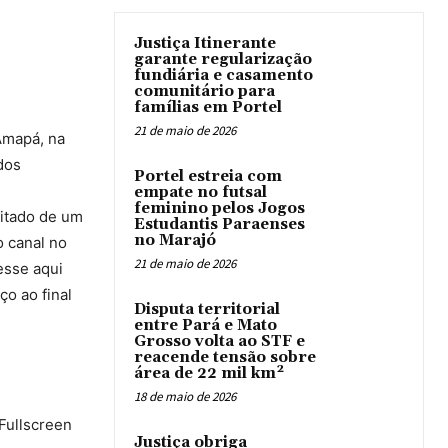
Justiça Itinerante
garante regularização
fundiária e casamento
comunitário para
famílias em Portel
21 de maio de 2026
Amapá, na
dos
Portel estreia com
empate no futsal
feminino pelos Jogos
sitado de um
Estudantis Paraenses
no Marajó
o canal no
21 de maio de 2026
esse aqui
ço ao final
Disputa territorial
entre Pará e Mato
Grosso volta ao STF e
reacende tensão sobre
área de 22 mil km²
18 de maio de 2026
 Fullscreen
Justiça obriga