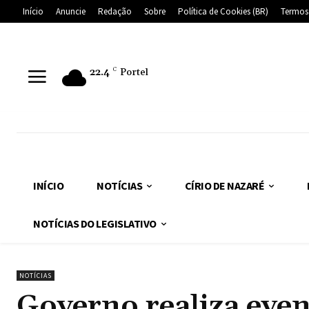
Início
Anuncie
Redação
Sobre
Política de Cookies (BR)
Termos
22.4
C
Portel
INÍCIO
NOTÍCIAS
CÍRIO DE NAZARÉ
NOTÍCIAS DO LEGISLATIVO
NOTÍCIAS
Governo realiza even