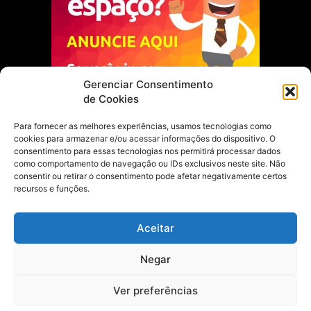
Gerenciar Consentimento
de Cookies
Para fornecer as melhores experiências, usamos tecnologias como
cookies para armazenar e/ou acessar informações do dispositivo. O
Escolha do Editor
consentimento para essas tecnologias nos permitirá processar dados
como comportamento de navegação ou IDs exclusivos neste site. Não
Justiça Itinerante garante regularização
consentir ou retirar o consentimento pode afetar negativamente certos
fundiária e casamento comunitário para
recursos e funções.
famílias em Portel
21 de maio de 2026
Aceitar
Portel estreia com empate no futsal
Negar
feminino pelos Jogos Estudantis Paraenses
no Marajó
21 de maio de 2026
Ver preferências