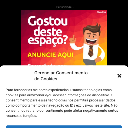
- Publicidade -
Gerenciar Consentimento
de Cookies
Para fornecer as melhores experiências, usamos tecnologias como
cookies para armazenar e/ou acessar informações do dispositivo. O
Escolha do Editor
consentimento para essas tecnologias nos permitirá processar dados
como comportamento de navegação ou IDs exclusivos neste site. Não
Justiça Itinerante garante regularização
consentir ou retirar o consentimento pode afetar negativamente certos
fundiária e casamento comunitário para
recursos e funções.
famílias em Portel
21 de maio de 2026