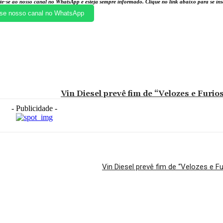
te-se ao nosso canal no WhatsApp e esteja sempre informado. Clique no link abaixo para se i
se nosso canal no WhatsApp
Vin Diesel prevê fim de “Velozes e Furio
- Publicidade -
Vin Diesel prevê fim de “Velozes e Fu