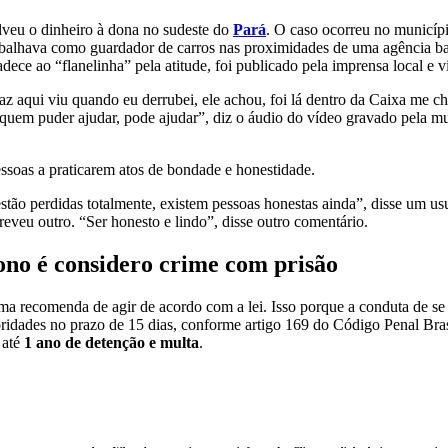
veu o dinheiro à dona no sudeste do
Pará
. O caso ocorreu no municíp
trabalhava como guardador de carros nas proximidades de uma agência ba
ece ao “flanelinha” pela atitude, foi publicado pela imprensa local e vi
az aqui viu quando eu derrubei, ele achou, foi lá dentro da Caixa me 
e quem puder ajudar, pode ajudar”, diz o áudio do vídeo gravado pela m
pessoas a praticarem atos de bondade e honestidade.
o estão perdidas totalmente, existem pessoas honestas ainda”, disse um u
eveu outro. “Ser honesto e lindo”, disse outro comentário.
ono é considero crime com prisão
ma recomenda de agir de acordo com a lei. Isso porque a conduta de se
ridades no prazo de 15 dias, conforme artigo 169 do Código Penal Bras
 até
1 ano de detenção e multa
.