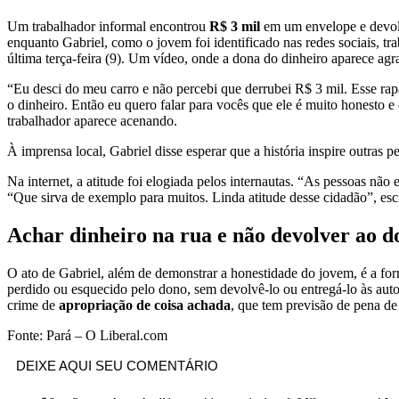
Um trabalhador informal encontrou
R$ 3 mil
em um envelope e devol
enquanto Gabriel, como o jovem foi identificado nas redes sociais, 
última terça-feira (9). Um vídeo, onde a dona do dinheiro aparece agrad
“Eu desci do meu carro e não percebi que derrubei R$ 3 mil. Esse rap
o dinheiro. Então eu quero falar para vocês que ele é muito honesto 
trabalhador aparece acenando.
À imprensa local, Gabriel disse esperar que a história inspire outras 
Na internet, a atitude foi elogiada pelos internautas. “As pessoas nã
“Que sirva de exemplo para muitos. Linda atitude desse cidadão”, escr
Achar dinheiro na rua e não devolver ao d
O ato de Gabriel, além de demonstrar a honestidade do jovem, é a for
perdido ou esquecido pelo dono, sem devolvê-lo ou entregá-lo às auto
crime de
apropriação de coisa achada
, que tem previsão de pena de
Fonte: Pará – O Liberal.com
DEIXE AQUI SEU COMENTÁRIO