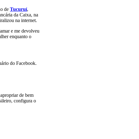
io de
Tucuruí
,
ncária da Caixa, na
ralizou na internet.
chamar e me devolveu
ulher enquanto o
suário do Facebook.
 apropriar de bem
ileiro, configura o