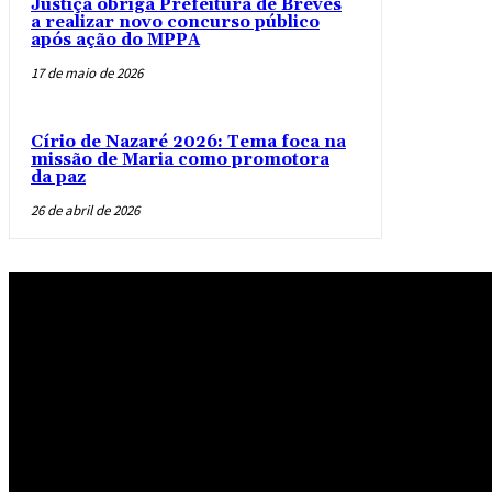
Justiça obriga Prefeitura de Breves
a realizar novo concurso público
após ação do MPPA
17 de maio de 2026
Círio de Nazaré 2026: Tema foca na
missão de Maria como promotora
da paz
26 de abril de 2026