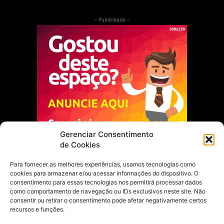
- Publicidade -
Gerenciar Consentimento
de Cookies
Para fornecer as melhores experiências, usamos tecnologias como
cookies para armazenar e/ou acessar informações do dispositivo. O
Escolha do Editor
consentimento para essas tecnologias nos permitirá processar dados
como comportamento de navegação ou IDs exclusivos neste site. Não
Justiça Itinerante garante regularização
consentir ou retirar o consentimento pode afetar negativamente certos
fundiária e casamento comunitário para
recursos e funções.
famílias em Portel