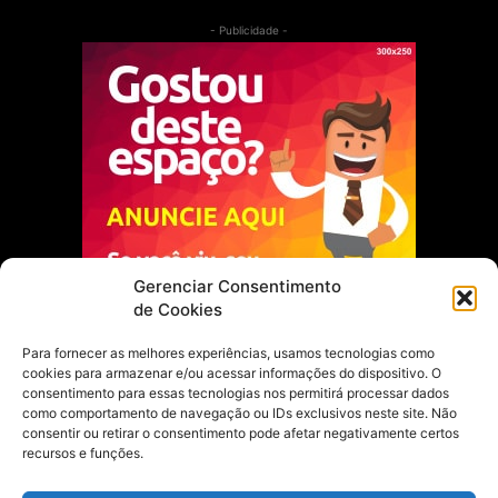
- Publicidade -
Gerenciar Consentimento
de Cookies
Para fornecer as melhores experiências, usamos tecnologias como
cookies para armazenar e/ou acessar informações do dispositivo. O
Escolha do Editor
consentimento para essas tecnologias nos permitirá processar dados
como comportamento de navegação ou IDs exclusivos neste site. Não
Justiça Itinerante garante regularização
consentir ou retirar o consentimento pode afetar negativamente certos
fundiária e casamento comunitário para
recursos e funções.
famílias em Portel
21 de maio de 2026