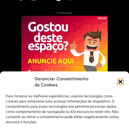
- Publicidade -
Gerenciar Consentimento
de Cookies
Para fornecer as melhores experiências, usamos tecnologias como
cookies para armazenar e/ou acessar informações do dispositivo. O
Escolha do Editor
consentimento para essas tecnologias nos permitirá processar dados
como comportamento de navegação ou IDs exclusivos neste site. Não
Justiça Itinerante garante regularização
consentir ou retirar o consentimento pode afetar negativamente certos
fundiária e casamento comunitário para
recursos e funções.
famílias em Portel