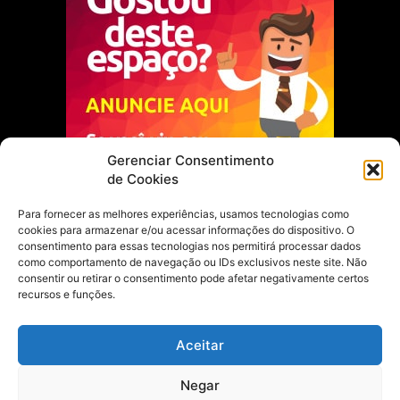
Gerenciar Consentimento
de Cookies
Para fornecer as melhores experiências, usamos tecnologias como
cookies para armazenar e/ou acessar informações do dispositivo. O
Escolha do Editor
consentimento para essas tecnologias nos permitirá processar dados
como comportamento de navegação ou IDs exclusivos neste site. Não
Justiça Itinerante garante regularização
consentir ou retirar o consentimento pode afetar negativamente certos
fundiária e casamento comunitário para
recursos e funções.
famílias em Portel
21 de maio de 2026
Aceitar
Portel estreia com empate no futsal
Negar
feminino pelos Jogos Estudantis Paraenses