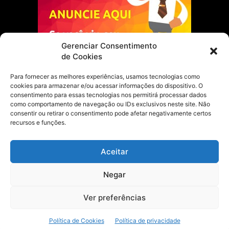
Gerenciar Consentimento
de Cookies
Para fornecer as melhores experiências, usamos tecnologias como
cookies para armazenar e/ou acessar informações do dispositivo. O
Escolha do Editor
consentimento para essas tecnologias nos permitirá processar dados
como comportamento de navegação ou IDs exclusivos neste site. Não
Justiça Itinerante garante regularização
consentir ou retirar o consentimento pode afetar negativamente certos
fundiária e casamento comunitário para
recursos e funções.
famílias em Portel
21 de maio de 2026
Aceitar
Portel estreia com empate no futsal
Negar
feminino pelos Jogos Estudantis Paraenses
no Marajó
21 de maio de 2026
Ver preferências
Política de Cookies
Política de privacidade