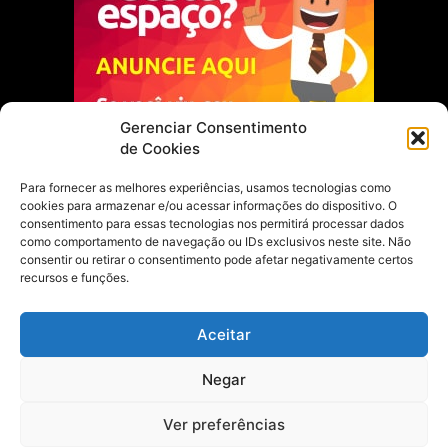
Gerenciar Consentimento
de Cookies
Para fornecer as melhores experiências, usamos tecnologias como
cookies para armazenar e/ou acessar informações do dispositivo. O
Escolha do Editor
consentimento para essas tecnologias nos permitirá processar dados
como comportamento de navegação ou IDs exclusivos neste site. Não
Justiça Itinerante garante regularização
consentir ou retirar o consentimento pode afetar negativamente certos
fundiária e casamento comunitário para
recursos e funções.
famílias em Portel
21 de maio de 2026
Aceitar
Portel estreia com empate no futsal
Negar
feminino pelos Jogos Estudantis Paraenses
no Marajó
21 de maio de 2026
Ver preferências