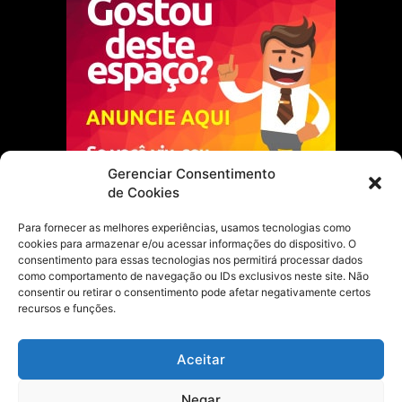
Gerenciar Consentimento
de Cookies
Para fornecer as melhores experiências, usamos tecnologias como
cookies para armazenar e/ou acessar informações do dispositivo. O
Escolha do Editor
consentimento para essas tecnologias nos permitirá processar dados
como comportamento de navegação ou IDs exclusivos neste site. Não
Justiça Itinerante garante regularização
consentir ou retirar o consentimento pode afetar negativamente certos
fundiária e casamento comunitário para
recursos e funções.
famílias em Portel
21 de maio de 2026
Aceitar
Portel estreia com empate no futsal
Negar