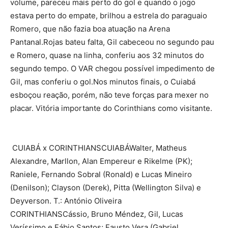
volume, pareceu mais perto do gol e quando o jogo
estava perto do empate, brilhou a estrela do paraguaio
Romero, que não fazia boa atuação na Arena
Pantanal.Rojas bateu falta, Gil cabeceou no segundo pau
e Romero, quase na linha, conferiu aos 32 minutos do
segundo tempo. O VAR chegou possível impedimento de
Gil, mas conferiu o gol.Nos minutos finais, o Cuiabá
esboçou reação, porém, não teve forças para mexer no
placar. Vitória importante do Corinthians como visitante.
CUIABÁ x CORINTHIANSCUIABÁWalter, Matheus
Alexandre, Marllon, Alan Empereur e Rikelme (PK);
Raniele, Fernando Sobral (Ronald) e Lucas Mineiro
(Denilson); Clayson (Derek), Pitta (Wellington Silva) e
Deyverson. T.: António Oliveira
CORINTHIANSCássio, Bruno Méndez, Gil, Lucas
Veríssimo e Fábio Santos; Fausto Vera (Gabriel