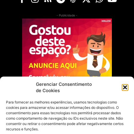
- Publicidade -
Gerenciar Consentimento
de Cookies
Para fornecer as melhores experiências, usamos tecnologias como
cookies para armazenar e/ou acessar informações do dispositivo. O
Escolha do Editor
consentimento para essas tecnologias nos permitirá processar dados
como comportamento de navegação ou IDs exclusivos neste site. Não
Justiça Itinerante garante regularização
consentir ou retirar o consentimento pode afetar negativamente certos
fundiária e casamento comunitário para
recursos e funções.
famílias em Portel