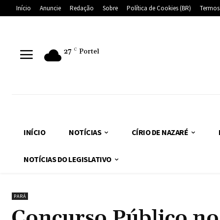
Início
Anuncie
Redação
Sobre
Política de Cookies (BR)
Termos
27
C
Portel
INÍCIO
NOTÍCIAS
CÍRIO DE NAZARÉ
NOTÍCIAS DO LEGISLATIVO
PARÁ
Concurso Público no 