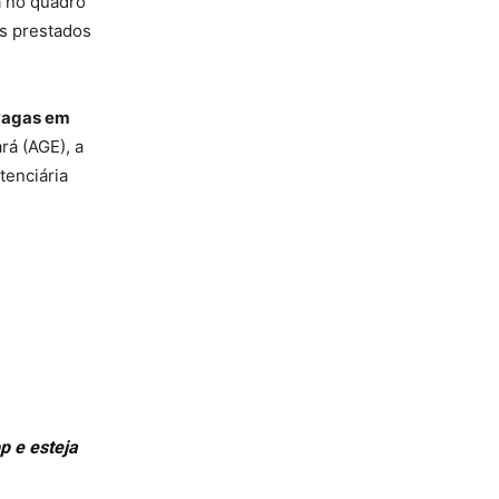
a no quadro
os prestados
 vagas em
rá (AGE), a
tenciária
p e esteja