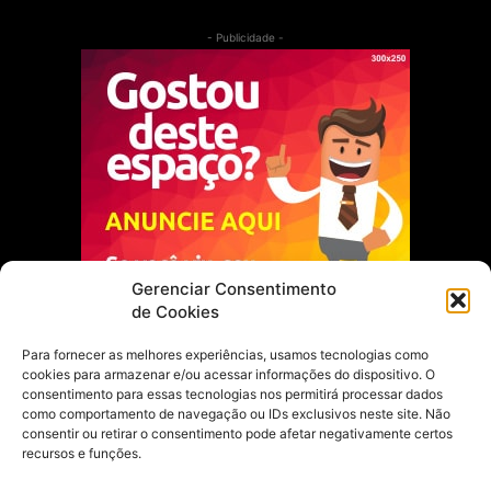
- Publicidade -
Gerenciar Consentimento
de Cookies
Para fornecer as melhores experiências, usamos tecnologias como
cookies para armazenar e/ou acessar informações do dispositivo. O
Escolha do Editor
consentimento para essas tecnologias nos permitirá processar dados
como comportamento de navegação ou IDs exclusivos neste site. Não
Justiça Itinerante garante regularização
consentir ou retirar o consentimento pode afetar negativamente certos
fundiária e casamento comunitário para
recursos e funções.
famílias em Portel
21 de maio de 2026