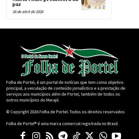
paz
26 de abril de 2026
Folha de Portel, é um portal de notícias que tem como objetivo
principal, a veiculação de conteúdo jornalístico e a prestação de
serviços aos municípios além de Portel, também de todos os
outros municípios do Marajó.
© Copyright 2026
Folha de Portel
. Todos os direitos reservados
Folha de Portel® é uma marca comercial registrada no Brasil.